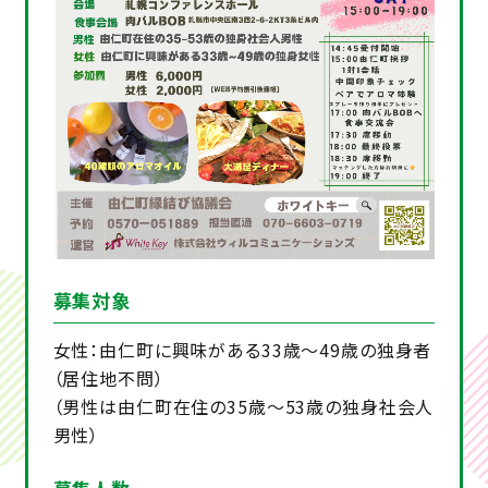
募集対象
女性：由仁町に興味がある33歳～49歳の独身者
（居住地不問）
（男性は由仁町在住の35歳～53歳の独身社会人
男性）