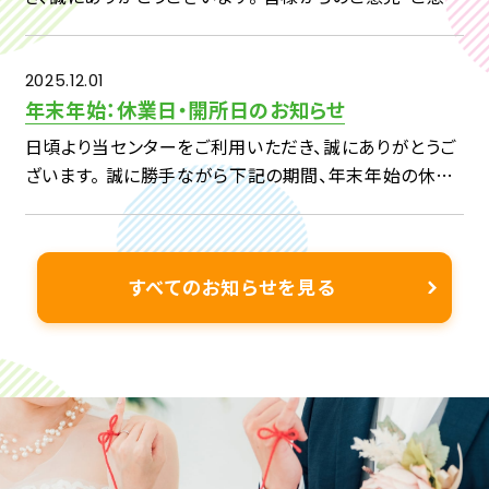
を、今後の事業へいかしてまいりたいと考えておりますの
で、 下記アンケートへのご回答をよろしくお願い申し上げ
ます。 […]
2025.12.01
年末年始：休業日・開所日のお知らせ
日頃より当センターをご利用いただき、誠にありがとうご
ざいます。 誠に勝手ながら下記の期間、年末年始の休業
日とさせていただきます。 2025 年 12 月 29 日(月) ～
2026年 1 月3日(土) & […]
すべてのお知らせを見る