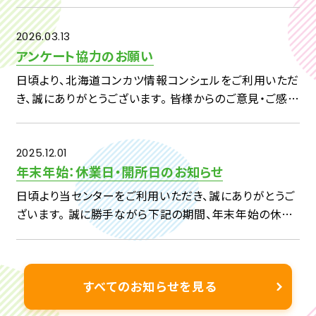
休所日および開所日につきまして、下記のとおりご案内い
たします。 【対象期間】4月29日（水）～5月7日（木） ・4
[…]
2026.03.13
アンケート協力のお願い
日頃より、北海道コンカツ情報コンシェルをご利用いただ
き、誠にありがとうございます。 皆様からのご意見・ご感想
を、今後の事業へいかしてまいりたいと考えておりますの
で、 下記アンケートへのご回答をよろしくお願い申し上げ
ます。 […]
2025.12.01
年末年始：休業日・開所日のお知らせ
日頃より当センターをご利用いただき、誠にありがとうご
ざいます。 誠に勝手ながら下記の期間、年末年始の休業
日とさせていただきます。 2025 年 12 月 29 日(月) ～
2026年 1 月3日(土) & […]
すべてのお知らせを見る