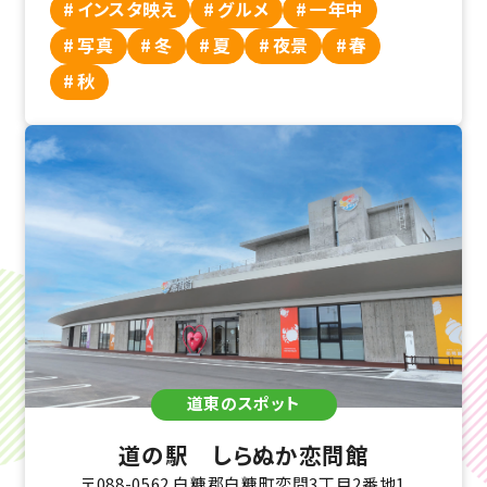
インスタ映え
グルメ
一年中
写真
冬
夏
夜景
春
秋
道東のスポット
道の駅 しらぬか恋問館
〒088-0562 白糠郡白糠町恋問3丁目2番地1