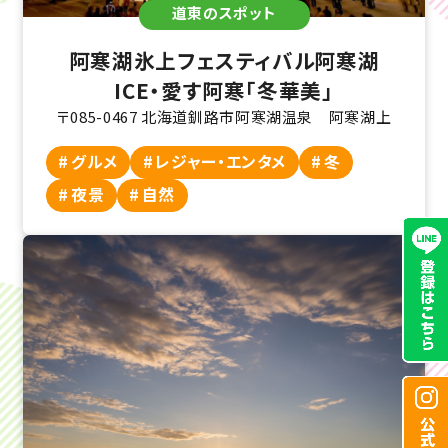
道東のスポット
阿寒湖氷上フェスティバル阿寒湖
ICE・愛す阿寒「冬華美」
〒085-0467 北海道釧路市阿寒湖温泉 阿寒湖上
グルメ
レジャー・エンタメ
冬
夜景
自然