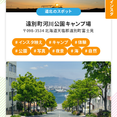
道北のスポット
遠別町河川公園キャンプ場
〒098-3534 北海道天塩郡遠別町富士見
インスタ映え
キャンプ
体験
公園
写真
夜景
海
自然