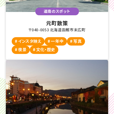
道南のスポット
元町散策
〒040-0053 北海道函館市末広町
インスタ映え
一年中
写真
夜景
文化・歴史