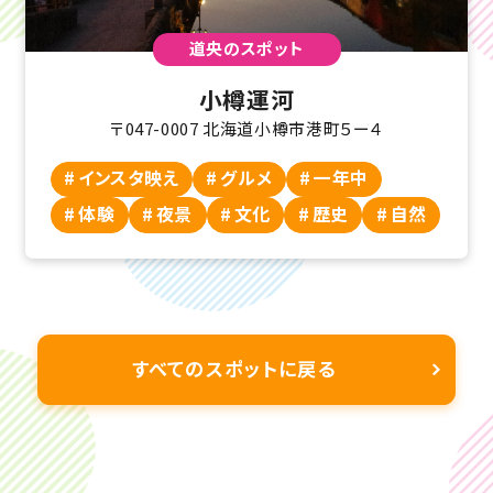
道央のスポット
小樽運河
〒047-0007 北海道小樽市港町５ー４
インスタ映え
グルメ
一年中
体験
夜景
文化
歴史
自然
すべてのスポットに戻る