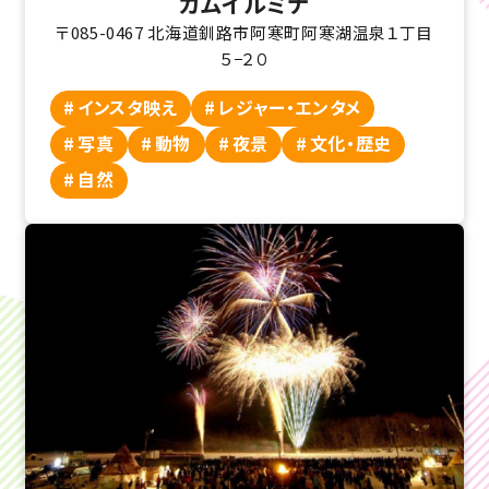
カムイルミナ
〒085-0467 北海道釧路市阿寒町阿寒湖温泉１丁目
５−２０
インスタ映え
レジャー・エンタメ
写真
動物
夜景
文化・歴史
自然