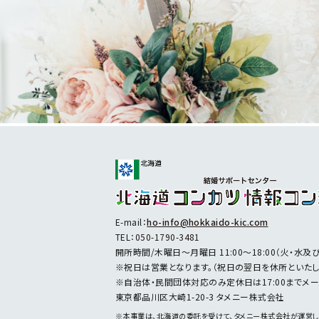
E-mail：
ho-info@hokkaido-kic.com
TEL：
050-1790-3481
開所時間/木曜日～月曜日 11:00～18:00
（火・水及
※祝日は営業となります。
（祝日の翌日を休所といたし
※自治体・民間団体対応のみ定休日は
17:00まで
東京都品川区大崎1-20-3 タメニー株式会社
※本事業は、北海道の委託を受けて、
タメニー株式会社が運営し