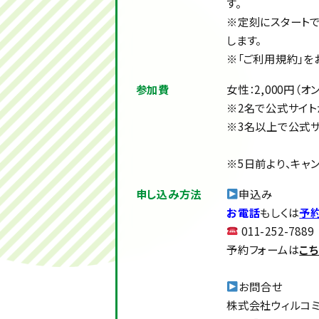
す。
※定刻にスタートで
します。
※「ご利用規約」を
参加費
女性：2,000円（オ
※2名で公式サイト
※3名以上で公式サ
※5日前より、キャン
申し込み方法
申込み
お電話
もしくは
予
011-252-7889
予約フォームは
こち
お問合せ
株式会社ウィルコミ