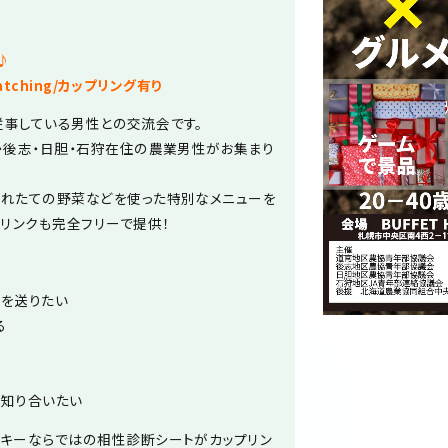
♪
atching/カップリング有り
従事している男性との交流会です。
・後志・日胆・石狩在住の農業男性がお集まり
獲れたての野菜などを使った特別なメニューを
ドリンクも完全フリーで提供！
フを送りたい
る
で知り合いたい
トキーならではの相性診断シートがカップリン