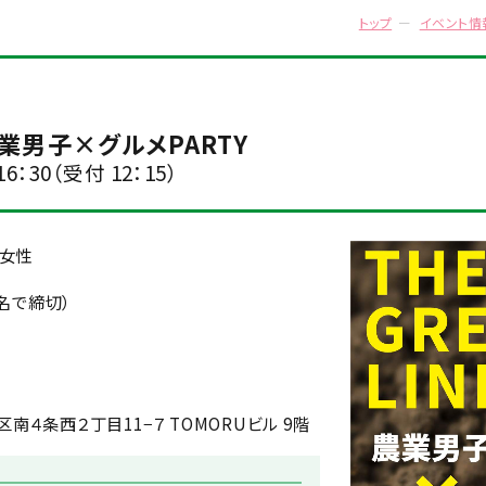
トップ
イベント情
〜 農業男子×グルメPARTY
16：30（受付 12：15）
身女性
5名で締切）
４条西２丁目11−７ TOMORUビル 9階