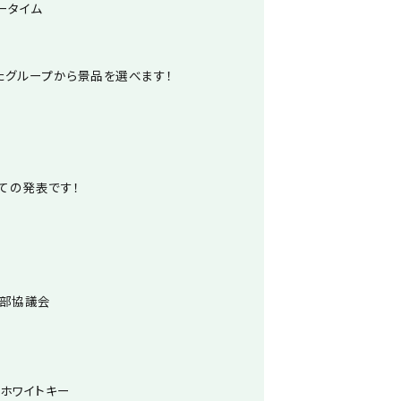
ータイム
たグループから景品を選べます！
れての発表です！
年部協議会
ホワイトキー