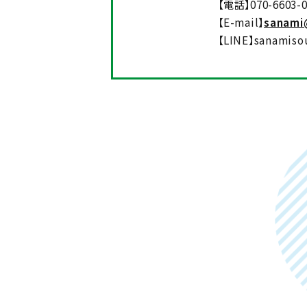
【電話】070-6603-0
【E-mail】
sanami
【LINE】sanamis