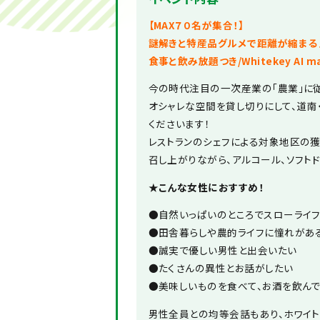
【MAX７０名が集合！】
謎解きと特産品グルメで距離が縮まる
食事と飲み放題つき/Whitekey AI m
今の時代注目の一次産業の「農業」に
オシャレな空間を貸し切りにして、道南
くださいます！
レストランのシェフによる対象地区の
召し上がりながら、アルコール、ソフト
★こんな女性におすすめ！
●自然いっぱいのところでスローライ
●田舎暮らしや農的ライフに憧れがあ
●誠実で優しい男性と出会いたい
●たくさんの異性とお話がしたい
●美味しいものを食べて、お酒を飲ん
男性全員との均等会話もあり、ホワイ