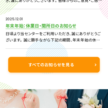
き、誠にありがとうございます。 皆様からのご意見・ご感想
を、今後の事業へいかしてまいりたいと考えておりますの
で、 下記アンケートへのご回答をよろしくお願い申し上げ
ます。 […]
2025.12.01
年末年始：休業日・開所日のお知らせ
日頃より当センターをご利用いただき、誠にありがとうご
ざいます。 誠に勝手ながら下記の期間、年末年始の休業
日とさせていただきます。 2025 年 12 月 29 日(月) ～
2026年 1 月3日(土) & […]
すべてのお知らせを見る