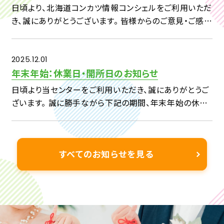
日頃より、北海道コンカツ情報コンシェルをご利用いただ
き、誠にありがとうございます。 皆様からのご意見・ご感想
を、今後の事業へいかしてまいりたいと考えておりますの
で、 下記アンケートへのご回答をよろしくお願い申し上げ
ます。 […]
2025.12.01
年末年始：休業日・開所日のお知らせ
日頃より当センターをご利用いただき、誠にありがとうご
ざいます。 誠に勝手ながら下記の期間、年末年始の休業
日とさせていただきます。 2025 年 12 月 29 日(月) ～
2026年 1 月3日(土) & […]
すべてのお知らせを見る