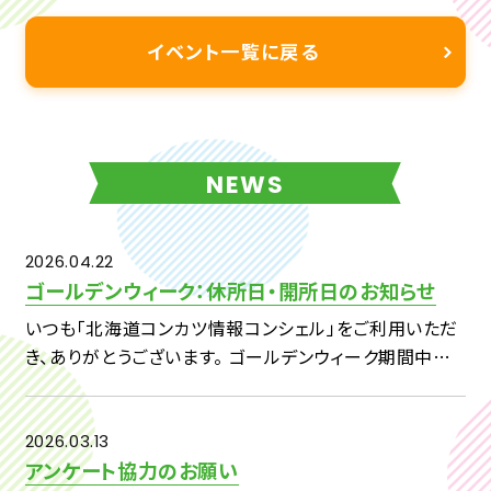
イベント一覧に戻る
NEWS
2026.04.22
ゴールデンウィーク：休所日・開所日のお知らせ
いつも「北海道コンカツ情報コンシェル」をご利用いただ
き、ありがとうございます。 ゴールデンウィーク期間中の
休所日および開所日につきまして、下記のとおりご案内い
たします。 【対象期間】4月29日（水）～5月7日（木） ・4
[…]
2026.03.13
アンケート協力のお願い