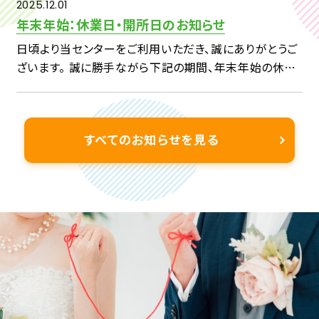
ます。 […]
2025.12.01
年末年始：休業日・開所日のお知らせ
日頃より当センターをご利用いただき、誠にありがとうご
ざいます。 誠に勝手ながら下記の期間、年末年始の休業
日とさせていただきます。 2025 年 12 月 29 日(月) ～
2026年 1 月3日(土) & […]
すべてのお知らせを見る