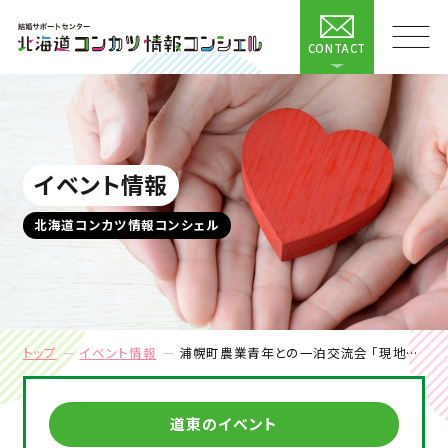
CONTACT
イベント情報
北海道コンカツ情報コンシェル
トップ
イベント情報
浦幌町農業青年との一泊交流会 「現地集合★彩凛華＆温泉宴会＆カラオケ三昧一泊ツアー」
道東のイベント