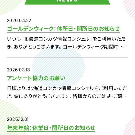
2026.04.22
ゴールデンウィーク：休所日・開所日のお知らせ
いつも「北海道コンカツ情報コンシェル」をご利用いただ
き、ありがとうございます。 ゴールデンウィーク期間中の
休所日および開所日につきまして、下記のとおりご案内い
たします。 【対象期間】4月29日（水）～5月7日（木） ・4
[…]
2026.03.13
アンケート協力のお願い
日頃より、北海道コンカツ情報コンシェルをご利用いただ
き、誠にありがとうございます。 皆様からのご意見・ご感想
を、今後の事業へいかしてまいりたいと考えておりますの
で、 下記アンケートへのご回答をよろしくお願い申し上げ
ます。 […]
2025.12.01
年末年始：休業日・開所日のお知らせ