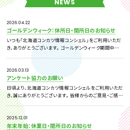
NEWS
2026.04.22
ゴールデンウィーク：休所日・開所日のお知らせ
いつも「北海道コンカツ情報コンシェル」をご利用いただ
き、ありがとうございます。 ゴールデンウィーク期間中の
休所日および開所日につきまして、下記のとおりご案内い
たします。 【対象期間】4月29日（水）～5月7日（木） ・4
[…]
2026.03.13
アンケート協力のお願い
日頃より、北海道コンカツ情報コンシェルをご利用いただ
き、誠にありがとうございます。 皆様からのご意見・ご感想
を、今後の事業へいかしてまいりたいと考えておりますの
で、 下記アンケートへのご回答をよろしくお願い申し上げ
ます。 […]
2025.12.01
年末年始：休業日・開所日のお知らせ