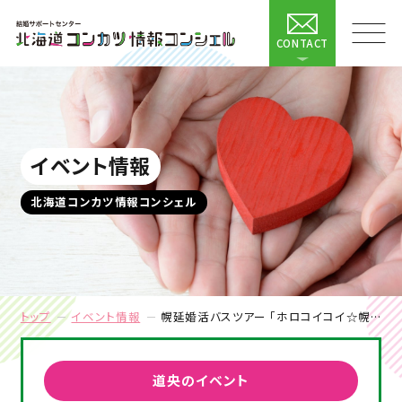
CONTACT
イベント情報
北海道コンカツ情報コンシェル
トップ
イベント情報
幌延婚活バスツアー 「ホロコイコイ☆幌恋来」
道央のイベント