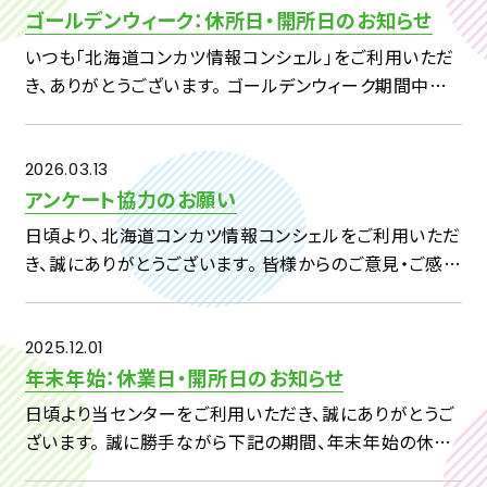
ゴールデンウィーク：休所日・開所日のお知らせ
いつも「北海道コンカツ情報コンシェル」をご利用いただ
き、ありがとうございます。 ゴールデンウィーク期間中の
休所日および開所日につきまして、下記のとおりご案内い
たします。 【対象期間】4月29日（水）～5月7日（木） ・4
[…]
2026.03.13
アンケート協力のお願い
日頃より、北海道コンカツ情報コンシェルをご利用いただ
き、誠にありがとうございます。 皆様からのご意見・ご感想
を、今後の事業へいかしてまいりたいと考えておりますの
で、 下記アンケートへのご回答をよろしくお願い申し上げ
ます。 […]
2025.12.01
年末年始：休業日・開所日のお知らせ
日頃より当センターをご利用いただき、誠にありがとうご
ざいます。 誠に勝手ながら下記の期間、年末年始の休業
日とさせていただきます。 2025 年 12 月 29 日(月) ～