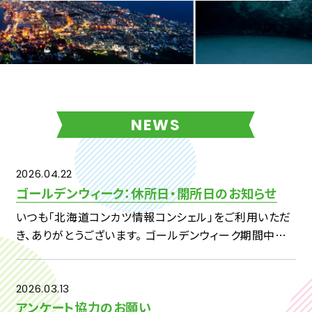
NEWS
2026.04.22
ゴールデンウィーク：休所日・開所日のお知らせ
いつも「北海道コンカツ情報コンシェル」をご利用いただ
き、ありがとうございます。 ゴールデンウィーク期間中の
休所日および開所日につきまして、下記のとおりご案内い
たします。 【対象期間】4月29日（水）～5月7日（木） ・4
[…]
2026.03.13
アンケート協力のお願い