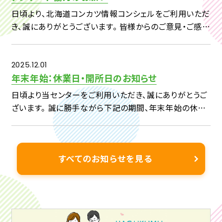
日頃より、北海道コンカツ情報コンシェルをご利用いただ
き、誠にありがとうございます。 皆様からのご意見・ご感想
を、今後の事業へいかしてまいりたいと考えておりますの
で、 下記アンケートへのご回答をよろしくお願い申し上げ
ます。 […]
2025.12.01
年末年始：休業日・開所日のお知らせ
日頃より当センターをご利用いただき、誠にありがとうご
ざいます。 誠に勝手ながら下記の期間、年末年始の休業
日とさせていただきます。 2025 年 12 月 29 日(月) ～
2026年 1 月3日(土) & […]
すべてのお知らせを見る