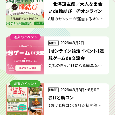
＼北海道主催／大人な出会
いde縁結び ＠オンライン
8月のセンターが運営するオンラ
インイベントは【大人な出会いde
縁結び】
道央のイベント
開催日
2026年8月7日
【オンライン婚活イベント】連
想ゲームde交流会
会話のきっかけになる簡単なゲ
ームを通して、グループで楽しく
交流できるイベントを開催しま
道東のイベント
す！
開催日
2026年8月8日〜8月9日
おけと農コン
【おけと農コン】8月☆初開催決
定！参加女性募集中！