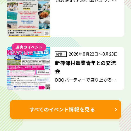
【5名限定】札幌発着バスツアー
★「カップルになったら二回目も
ご招待☆参加女性募集」せたな
町独身男性と２回連続企画！
道央のイベント
開催日
2026年8月22日〜8月23日
新篠津村農業青年との交流
会
BBQパーティーで盛り上がろう！
女性参加者募集！
すべてのイベント情報を見る